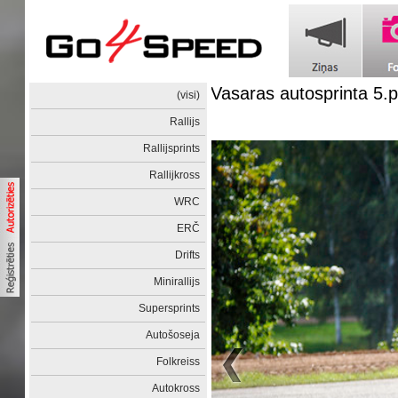
Vasaras autosprinta 5
(visi)
Rallijs
Rallijsprints
Rallijkross
WRC
ERČ
Drifts
Minirallijs
Supersprints
Autošoseja
Folkreiss
Autokross