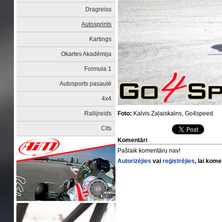
Dragreiss
Autosprints
Kartings
Okartes Akadēmija
Formula 1
Autosports pasaulē
4x4
Foto:
Kalvis Zaļaiskalns, Go4speed
Rallijreids
Cits
Komentāri
Pašlaik komentāru nav!
Autorizējies
vai
reģistrējies
, lai kom