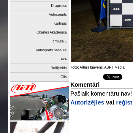
Dragreiss
Autosprints
Kartings
Okartes Akadēmija
Formula 1
Autosports pasaulē
4x4
Foto:
Artūrs Igaveņš, ASRT Media
Rallijreids
Cits
Komentāri
Pašlaik komentāru nav!
Autorizējies
vai
reģist