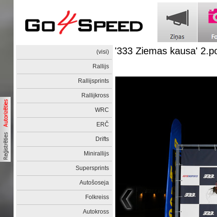
'333 Ziemas kausa' 2.p
(visi)
Rallijs
Rallijsprints
Rallijkross
WRC
ERČ
Drifts
Minirallijs
Supersprints
Autošoseja
Folkreiss
Autokross