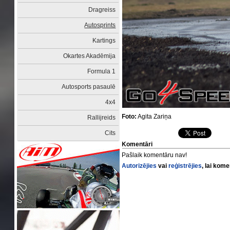
Dragreiss
Autosprints
Kartings
Okartes Akadēmija
Formula 1
Autosports pasaulē
4x4
Foto:
Agita Zariņa
Rallijreids
Cits
Komentāri
Pašlaik komentāru nav!
Autorizējies
vai
reģistrējies
, lai kom