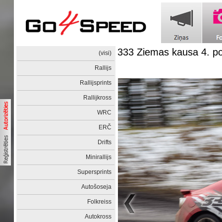
333 Ziemas kausa 4. 
(visi)
Rallijs
Rallijsprints
Rallijkross
WRC
ERČ
Drifts
Minirallijs
Supersprints
Autošoseja
Folkreiss
Autokross