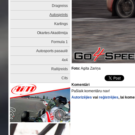
Dragreiss
Autosprints
Kartings
Okartes Akadēmija
Formula 1
Autosports pasaulē
4x4
Foto:
Agita Zariņa
Rallijreids
Cits
Komentāri
Pašlaik komentāru nav!
Autorizējies
vai
reģistrējies
, lai kom