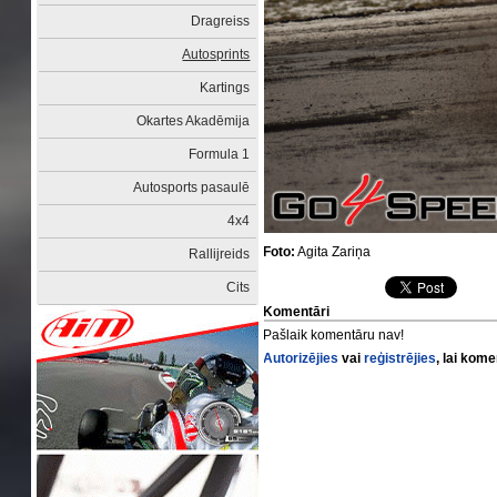
Dragreiss
Autosprints
Kartings
Okartes Akadēmija
Formula 1
Autosports pasaulē
4x4
Foto:
Agita Zariņa
Rallijreids
Cits
Komentāri
Pašlaik komentāru nav!
Autorizējies
vai
reģistrējies
, lai kom