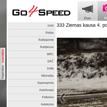
333 Ziemas kausa 4. 
(visi)
Rallijs
Rallijsprints
Rallijkross
WRC
ERČ
Drifts
Minirallijs
Supersprints
Autošoseja
Folkreiss
Autokross