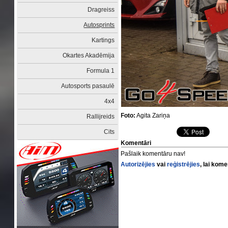
Dragreiss
Autosprints
Kartings
Okartes Akadēmija
Formula 1
Autosports pasaulē
4x4
Foto:
Agita Zariņa
Rallijreids
Cits
Komentāri
Pašlaik komentāru nav!
Autorizējies
vai
reģistrējies
, lai kom