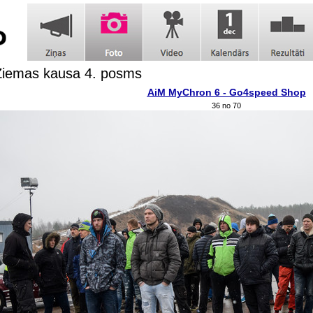
Ziemas kausa 4. posms
AiM MyChron 6 - Go4speed Shop
36 no 70