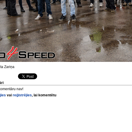
ta Zariņa
ri
komentāru nav!
jies
vai
reģistrējies
, lai komentētu