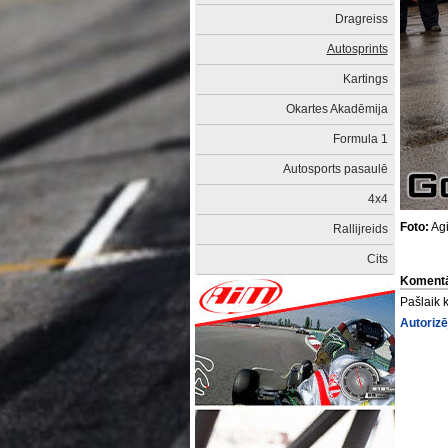
Dragreiss
Autosprints
Kartings
Okartes Akadēmija
Formula 1
Autosports pasaulē
4x4
Foto:
Agi
Rallijreids
Cits
Komentā
Pašlaik 
Autorizē