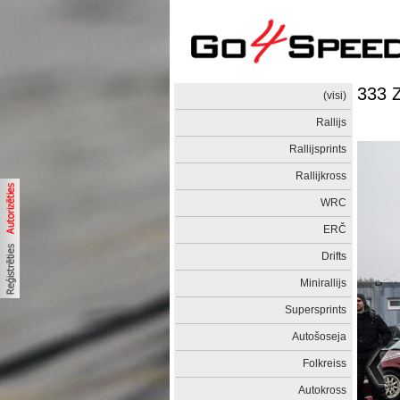
333 
(visi)
Rallijs
Rallijsprints
Rallijkross
WRC
ERČ
Drifts
Minirallijs
Supersprints
Autošoseja
Folkreiss
Autokross