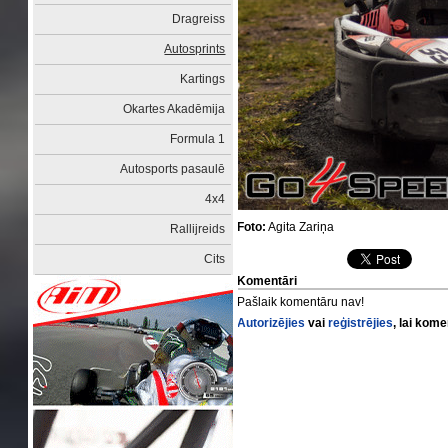
Dragreiss
Autosprints
Kartings
Okartes Akadēmija
Formula 1
Autosports pasaulē
4x4
Foto:
Agita Zariņa
Rallijreids
Cits
Komentāri
Pašlaik komentāru nav!
Autorizējies
vai
reģistrējies
, lai kom