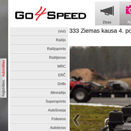
333 Ziemas kausa 4. 
(visi)
Rallijs
Rallijsprints
Rallijkross
WRC
ERČ
Drifts
Minirallijs
Supersprints
Autošoseja
Folkreiss
Autokross