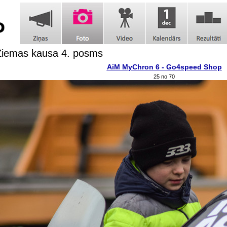
Ziemas kausa 4. posms
AiM MyChron 6 - Go4speed Shop
25 no 70