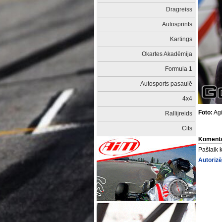
Dragreiss
Autosprints
Kartings
Okartes Akadēmija
Formula 1
Autosports pasaulē
4x4
Foto:
Agi
Rallijreids
Cits
Komentā
Pašlaik 
Autorizē