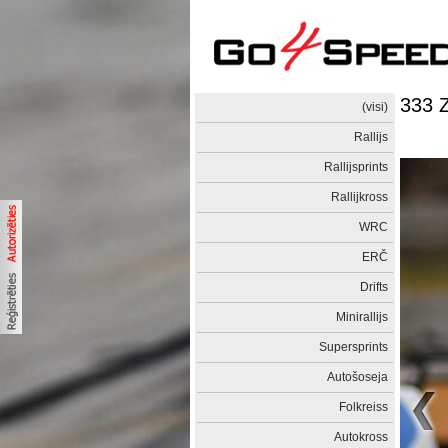
333 
(visi)
Rallijs
Rallijsprints
Rallijkross
WRC
ERČ
Drifts
Minirallijs
Supersprints
Autošoseja
Folkreiss
Autokross