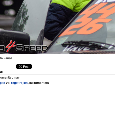
ta Zariņa
ri
komentāru nav!
jies
vai
reģistrējies
, lai komentētu