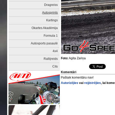
Dragreiss
Autosprints
Kartings
Okartes Akadēmija
Formula 1
Autosports pasaulē
4x4
Foto:
Agita Zariņa
Rallijreids
Cits
Komentāri
Pašlaik komentāru nav!
Autorizējies
vai
reģistrējies
, lai kom