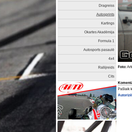
Dragreiss
Autosprints
Kartings
Okartes Akadēmija
Formula 1
Autosports pasaulē
4x4
Foto:
Art
Rallijreids
Cits
Komentā
Pašlaik 
Autorizē