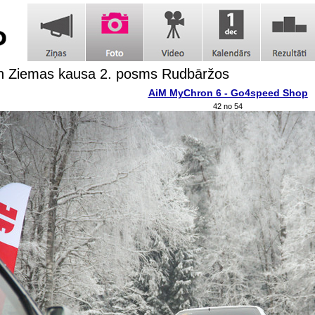
h Ziemas kausa 2. posms Rudbāržos
AiM MyChron 6 - Go4speed Shop
42 no 54