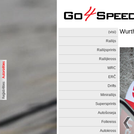
Wurt
(visi)
Rallijs
Rallijsprints
Rallijkross
WRC
ERČ
Drifts
Minirallijs
Supersprints
Autošoseja
Folkreiss
Autokross