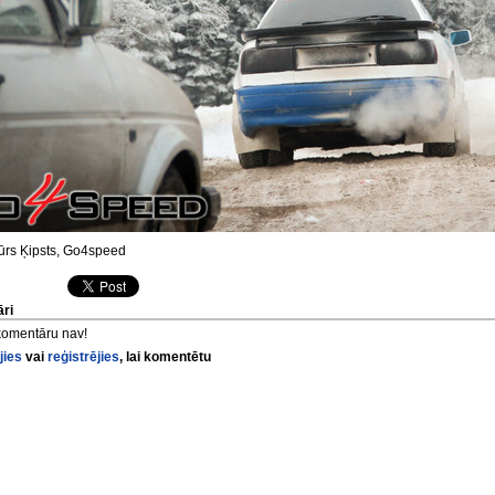
ūrs Ķipsts, Go4speed
ri
komentāru nav!
jies
vai
reģistrējies
, lai komentētu