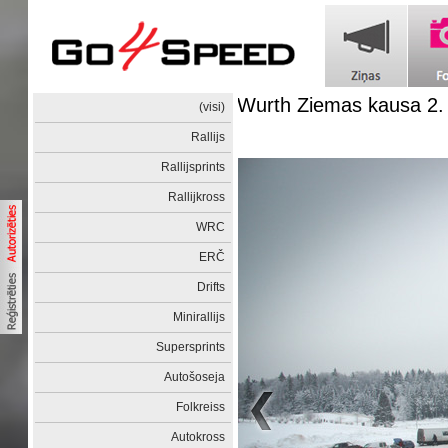
Wurth Ziemas kausa 2
(visi)
Rallijs
Rallijsprints
Rallijkross
WRC
ERČ
Drifts
Minirallijs
Supersprints
Autošoseja
Folkreiss
Autokross