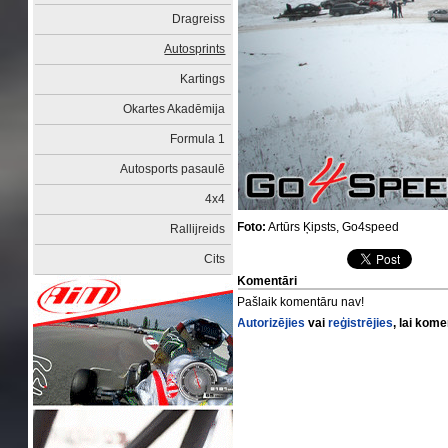
Dragreiss
Autosprints
Kartings
Okartes Akadēmija
Formula 1
Autosports pasaulē
4x4
Foto:
Artūrs Ķipsts, Go4speed
Rallijreids
Cits
Komentāri
Pašlaik komentāru nav!
Autorizējies
vai
reģistrējies
, lai kom