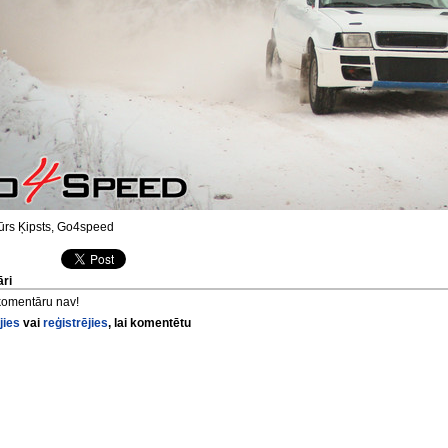
ūrs Ķipsts, Go4speed
ri
komentāru nav!
jies
vai
reģistrējies
, lai komentētu