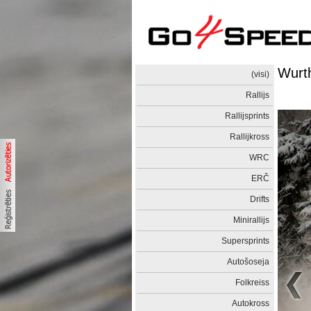
Wurt
(visi)
Rallijs
Rallijsprints
Rallijkross
WRC
ERČ
Drifts
Minirallijs
Supersprints
Autošoseja
Folkreiss
Autokross