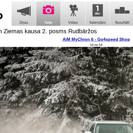
h Ziemas kausa 2. posms Rudbāržos
AiM MyChron 6 - Go4speed Shop
19 no 54