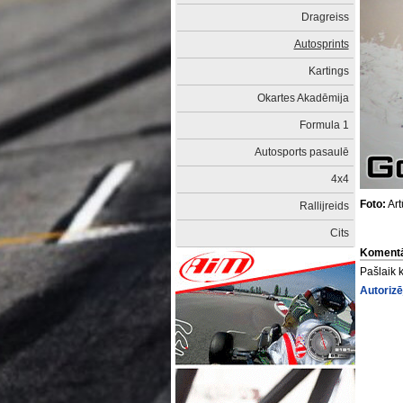
Dragreiss
Autosprints
Kartings
Okartes Akadēmija
Formula 1
Autosports pasaulē
4x4
Foto:
Art
Rallijreids
Cits
Komentā
Pašlaik 
Autorizē