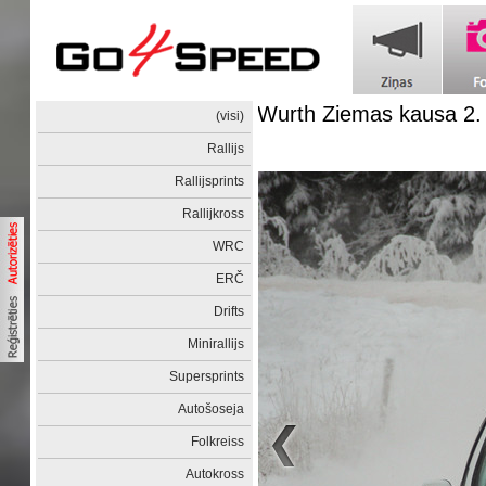
Wurth Ziemas kausa 2
(visi)
Rallijs
Rallijsprints
Rallijkross
WRC
ERČ
Drifts
Minirallijs
Supersprints
Autošoseja
Folkreiss
Autokross