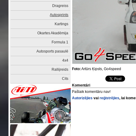
Dragreiss
Autosprints
Kartings
Okartes Akadēmija
Formula 1
Autosports pasaulē
4x4
Foto:
Artūrs Ķipsts, Go4speed
Rallijreids
Cits
Komentāri
Pašlaik komentāru nav!
Autorizējies
vai
reģistrējies
, lai kom