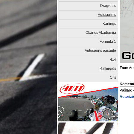
Dragreiss
Autosprints
Kartings
Okartes Akadēmija
Formula 1
Autosports pasaulē
4x4
Foto:
Art
Rallijreids
Cits
Komentā
Pašlaik 
Autorizē