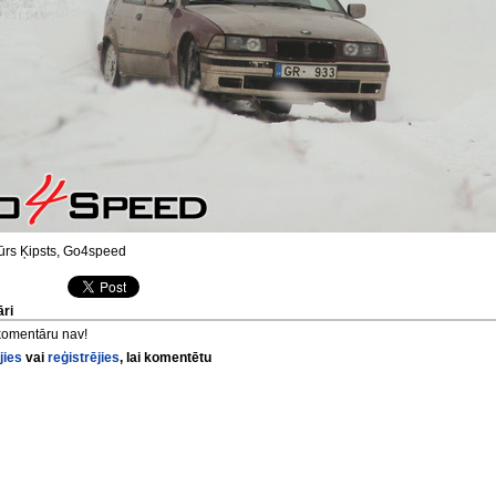
ūrs Ķipsts, Go4speed
ri
komentāru nav!
jies
vai
reģistrējies
, lai komentētu