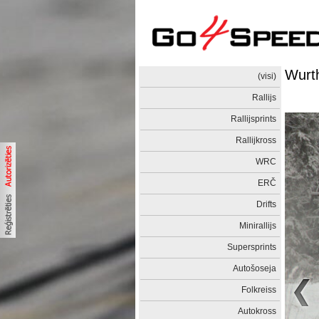
Wurt
(visi)
Rallijs
Rallijsprints
Rallijkross
WRC
ERČ
Drifts
Minirallijs
Supersprints
Autošoseja
Folkreiss
Autokross