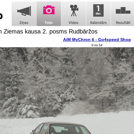
h Ziemas kausa 2. posms Rudbāržos
AiM MyChron 6 - Go4speed Shop
9 no 54