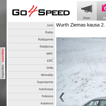
Wurth Ziemas kausa 2
(visi)
Rallijs
Rallijsprints
Rallijkross
WRC
ERČ
Drifts
Minirallijs
Supersprints
Autošoseja
Folkreiss
Autokross