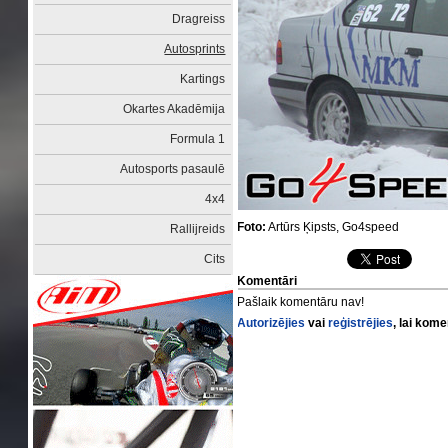
Dragreiss
Autosprints
Kartings
Okartes Akadēmija
Formula 1
Autosports pasaulē
4x4
Foto:
Artūrs Ķipsts, Go4speed
Rallijreids
Cits
Komentāri
Pašlaik komentāru nav!
Autorizējies
vai
reģistrējies
, lai kom