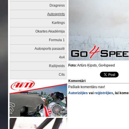
Dragreiss
Autosprints
Kartings
Okartes Akadēmija
Formula 1
Autosports pasaulē
4x4
Foto:
Artūrs Ķipsts, Go4speed
Rallijreids
Cits
Komentāri
Pašlaik komentāru nav!
Autorizējies
vai
reģistrējies
, lai kom