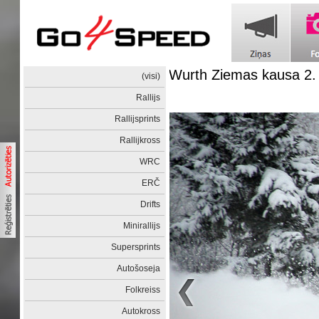
Wurth Ziemas kausa 2
(visi)
Rallijs
Rallijsprints
Rallijkross
WRC
ERČ
Drifts
Minirallijs
Supersprints
Autošoseja
Folkreiss
Autokross