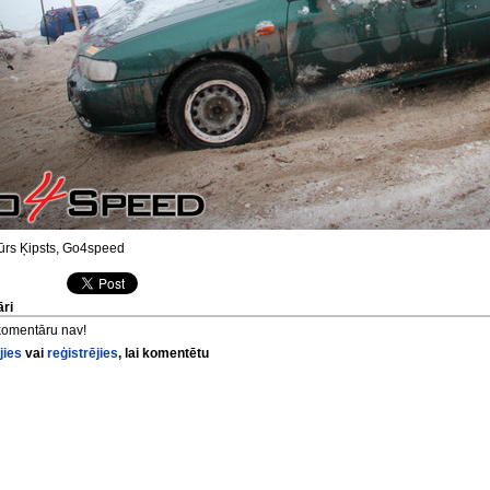
ūrs Ķipsts, Go4speed
ri
komentāru nav!
jies
vai
reģistrējies
, lai komentētu