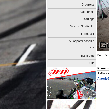
Dragreiss
Autosprints
Kartings
Okartes Akadēmija
Formula 1
Autosports pasaulē
4x4
Foto:
Art
Rallijreids
Cits
Komentā
Pašlaik 
Autorizē