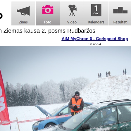
h Ziemas kausa 2. posms Rudbāržos
AiM MyChron 6 - Go4speed Shop
50 no 54