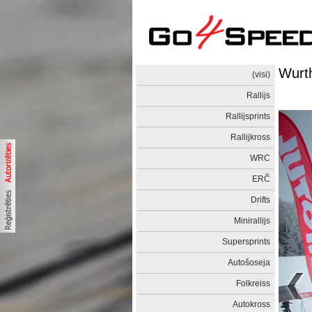
Wurt
(visi)
Rallijs
Rallijsprints
Rallijkross
WRC
ERČ
Drifts
Minirallijs
Supersprints
Autošoseja
Folkreiss
Autokross