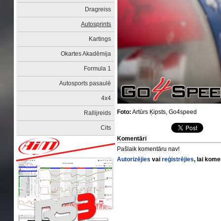
Dragreiss
Autosprints
Kartings
Okartes Akadēmija
Formula 1
Autosports pasaulē
4x4
Foto:
Artūrs Ķipsts, Go4speed
Rallijreids
Cits
Komentāri
Pašlaik komentāru nav!
Autorizējies
vai
reģistrējies
, lai kom