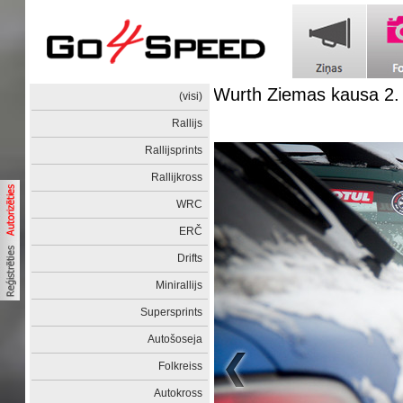
Wurth Ziemas kausa 2
(visi)
Rallijs
Rallijsprints
Rallijkross
WRC
ERČ
Drifts
Minirallijs
Supersprints
Autošoseja
Folkreiss
Autokross