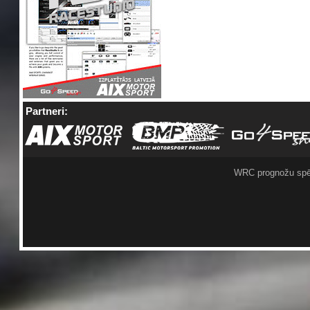
Partneri:
WRC prognožu spē