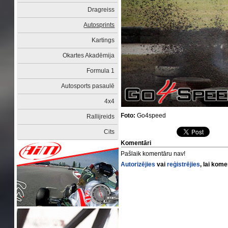
Dragreiss
Autosprints
Kartings
Okartes Akadēmija
Formula 1
Autosports pasaulē
4x4
Foto:
Go4speed
Rallijreids
Cits
Komentāri
Pašlaik komentāru nav!
Autorizējies
vai
reģistrējies
, lai kom