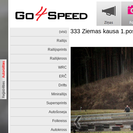
333 Ziemas kausa 1.p
(visi)
Rallijs
Rallijsprints
Rallijkross
WRC
ERČ
Drifts
Minirallijs
Supersprints
Autošoseja
Folkreiss
Autokross