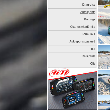
Dragreiss
Autosprints
Kartings
Okartes Akadēmija
Formula 1
Autosports pasaulē
4x4
Rallijreids
Cits