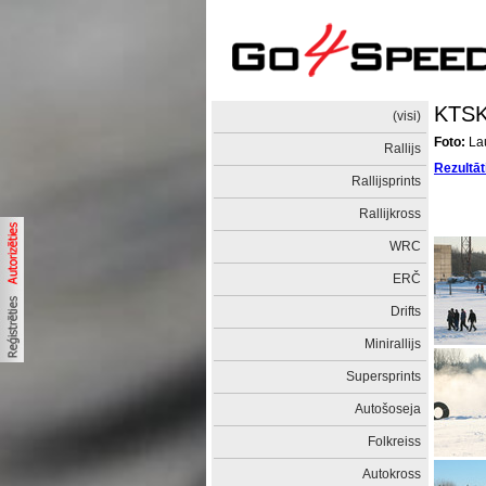
KTSK
(visi)
Foto:
Lau
Rallijs
Rezultāt
Rallijsprints
Rallijkross
WRC
ERČ
Drifts
Minirallijs
Supersprints
Autošoseja
Folkreiss
Autokross