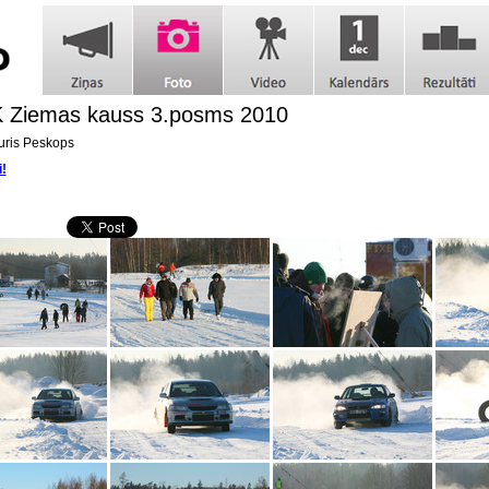
 Ziemas kauss 3.posms 2010
ris Peskops
i!