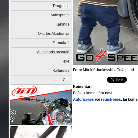
Dragreiss
Autosprints
Kartings
Okartes Akadēmija
Formula 1
Autosports pasaulē
4x4
Foto:
Mārtiņš Jankovskis, Go4speed
Rallijreids
Cits
Komentāri
Pašlaik komentāru nav!
Autorizējies
vai
reģistrējies
, lai kom