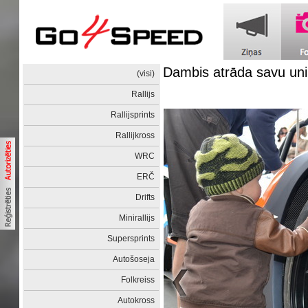
Dambis atrāda savu uni
(visi)
Rallijs
Rallijsprints
Rallijkross
WRC
ERČ
Drifts
Minirallijs
Supersprints
Autošoseja
Folkreiss
Autokross