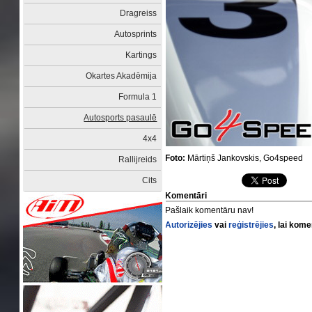
Dragreiss
Autosprints
Kartings
Okartes Akadēmija
Formula 1
Autosports pasaulē
4x4
Foto:
Mārtiņš Jankovskis, Go4speed
Rallijreids
Cits
Komentāri
Pašlaik komentāru nav!
Autorizējies
vai
reģistrējies
, lai kom