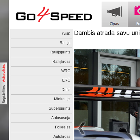
Dambis atrāda savu uni
(visi)
Rallijs
Rallijsprints
Rallijkross
WRC
ERČ
Drifts
Minirallijs
Supersprints
Autošoseja
Folkreiss
Autokross