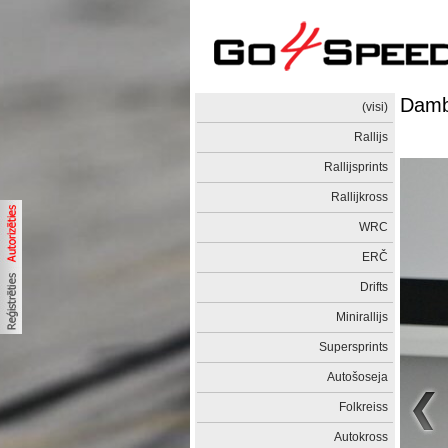
Dambi
(visi)
Rallijs
Rallijsprints
Rallijkross
WRC
ERČ
Drifts
Minirallijs
Supersprints
Autošoseja
Folkreiss
Autokross