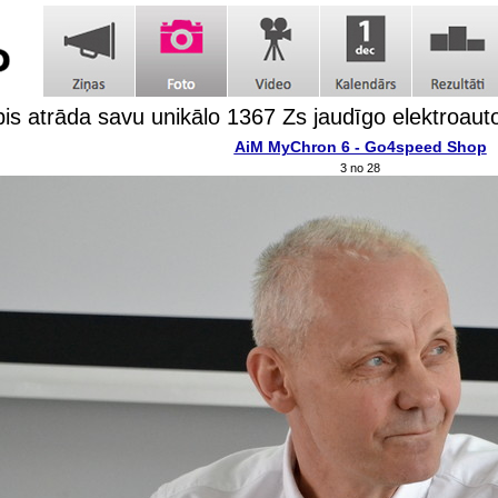
s atrāda savu unikālo 1367 Zs jaudīgo elektroaut
AiM MyChron 6 - Go4speed Shop
3 no 28