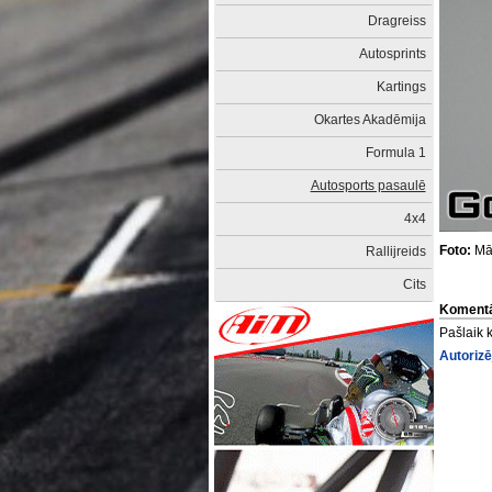
Dragreiss
Autosprints
Kartings
Okartes Akadēmija
Formula 1
Autosports pasaulē
4x4
Foto:
Mār
Rallijreids
Cits
Komentā
Pašlaik 
Autorizē