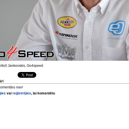
tiņš Jankovskis, Go4speed
ri
komentāru nav!
jies
vai
reģistrējies
, lai komentētu