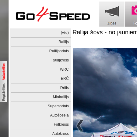
Rallija šovs - no jaunie
(visi)
Rallijs
Rallijsprints
Rallijkross
WRC
ERČ
Drifts
Minirallijs
Supersprints
Autošoseja
Folkreiss
Autokross