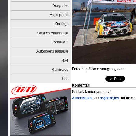
Dragreiss
Autosprints
Kartings
Okartes Akadēmija
Formula 1
Autosports pasaulē
4x4
Foto:
http://ttkme.smugmug.com
Rallijreids
Cits
Komentāri
Pašlaik komentāru nav!
Autorizējies
vai
reģistrējies
, lai kom