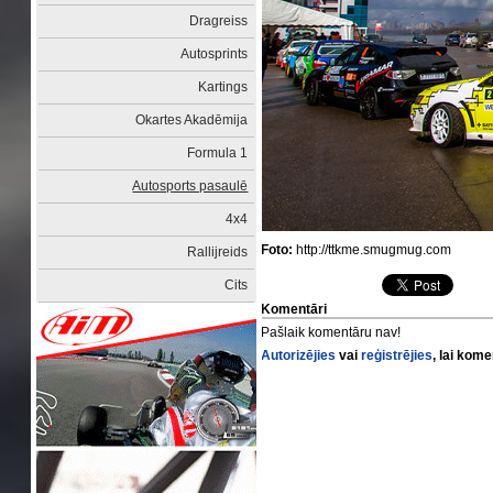
Dragreiss
Autosprints
Kartings
Okartes Akadēmija
Formula 1
Autosports pasaulē
4x4
Foto:
http://ttkme.smugmug.com
Rallijreids
Cits
Komentāri
Pašlaik komentāru nav!
Autorizējies
vai
reģistrējies
, lai kom