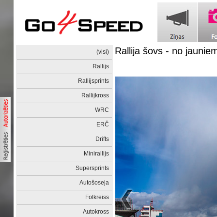
Rallija šovs - no jaunie
(visi)
Rallijs
Rallijsprints
Rallijkross
WRC
ERČ
Drifts
Minirallijs
Supersprints
Autošoseja
Folkreiss
Autokross