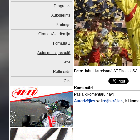
Dragreiss
Autosprints
Kartings
Okartes Akadēmija
Formula 1
Autosports pasaulē
4x4
Foto:
John Harrelson/LAT Photo USA
Rallijreids
Cits
Komentāri
Pašlaik komentāru nav!
Autorizējies
vai
reģistrējies
, lai kom