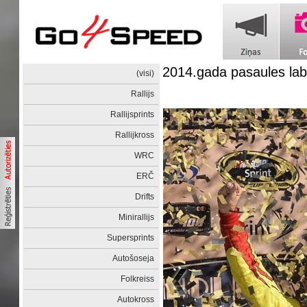
2014.gada pasaules lab
(visi)
Rallijs
Rallijsprints
Rallijkross
WRC
ERČ
Drifts
Minirallijs
Supersprints
Autošoseja
Folkreiss
Autokross