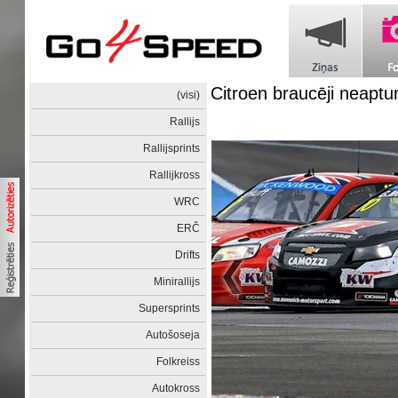
Citroen braucēji neapt
(visi)
Rallijs
Rallijsprints
Rallijkross
WRC
ERČ
Drifts
Minirallijs
Supersprints
Autošoseja
Folkreiss
Autokross