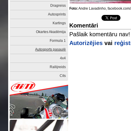
Dragreiss
Foto:
Andre Lavadinho, facebook.com
Autosprints
Kartings
Komentāri
Okartes Akadēmija
Pašlaik komentāru nav!
Formula 1
Autorizējies
vai
reģist
Autosports pasaulē
4x4
Rallijreids
Cits