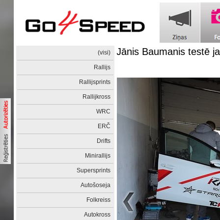
Jānis Baumanis testē ja
(visi)
Rallijs
Rallijsprints
Rallijkross
WRC
ERČ
Drifts
Minirallijs
Supersprints
Autošoseja
Folkreiss
Autokross