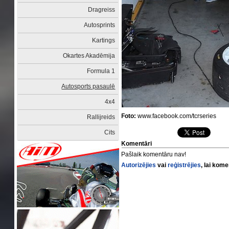
Dragreiss
Autosprints
Kartings
Okartes Akadēmija
Formula 1
Autosports pasaulē
4x4
Foto:
www.facebook.com/tcrseries
Rallijreids
Cits
Komentāri
Pašlaik komentāru nav!
Autorizējies
vai
reģistrējies
, lai kom