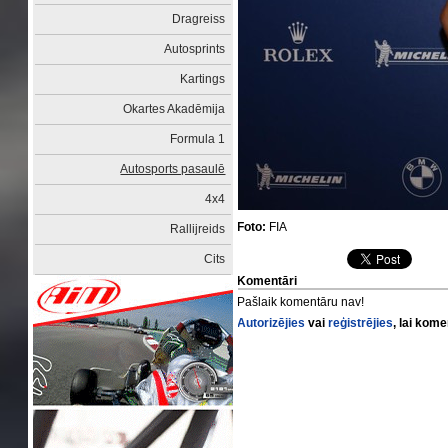
Dragreiss
Autosprints
Kartings
Okartes Akadēmija
Formula 1
Autosports pasaulē
4x4
Foto:
FIA
Rallijreids
Cits
Komentāri
Pašlaik komentāru nav!
Autorizējies
vai
reģistrējies
, lai kom