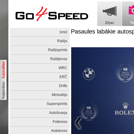
Pasaules labākie autos
(visi)
Rallijs
Rallijsprints
Rallijkross
WRC
ERČ
Drifts
Minirallijs
Supersprints
Autošoseja
Folkreiss
Autokross