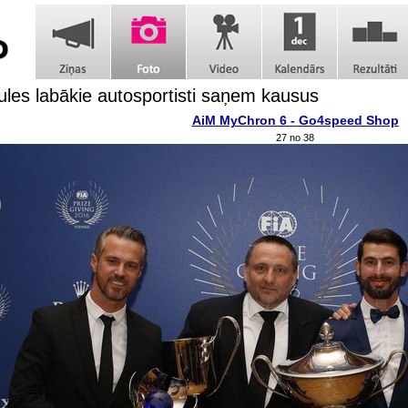
les labākie autosportisti saņem kausus
AiM MyChron 6 - Go4speed Shop
27 no 38