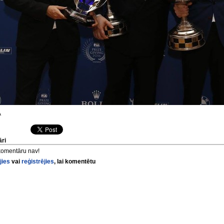
A
ri
komentāru nav!
jies
vai
reģistrējies
, lai komentētu