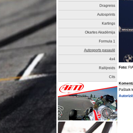
Dragreiss
Autosprints
Kartings
Okartes Akadēmija
Formula 1
Autosports pasaulē
4x4
Foto:
FI
Rallijreids
Cits
Komentā
Pašlaik 
Autorizē