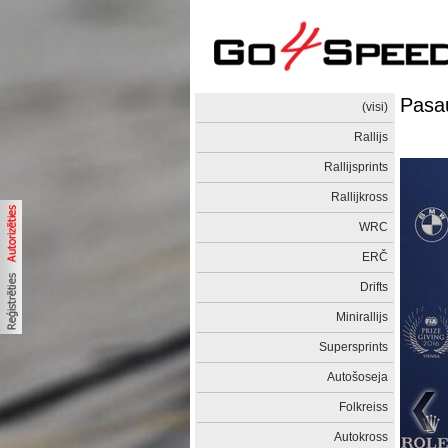
Pasau
(visi)
Rallijs
Rallijsprints
Rallijkross
WRC
ERČ
Drifts
Minirallijs
Supersprints
Autošoseja
Folkreiss
Autokross