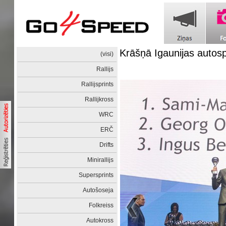
Krāšņā Igaunijas autos
(visi)
Rallijs
Rallijsprints
Rallijkross
WRC
ERČ
Drifts
Minirallijs
Supersprints
Autošoseja
Folkreiss
Autokross