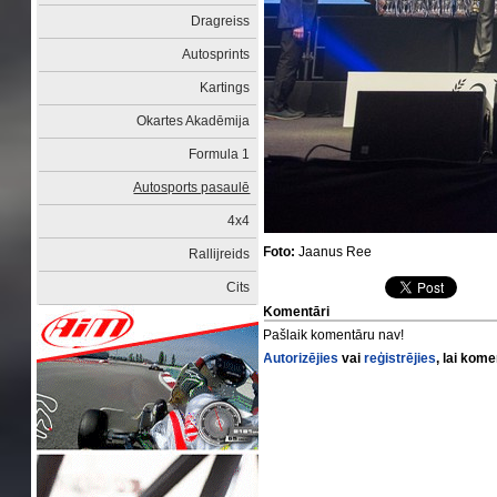
Dragreiss
Autosprints
Kartings
Okartes Akadēmija
Formula 1
Autosports pasaulē
4x4
Foto:
Jaanus Ree
Rallijreids
Cits
Komentāri
Pašlaik komentāru nav!
Autorizējies
vai
reģistrējies
, lai kom