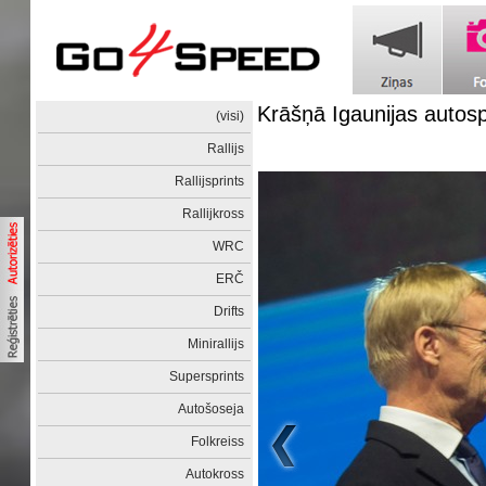
Krāšņā Igaunijas autos
(visi)
Rallijs
Rallijsprints
Rallijkross
WRC
ERČ
Drifts
Minirallijs
Supersprints
Autošoseja
Folkreiss
Autokross