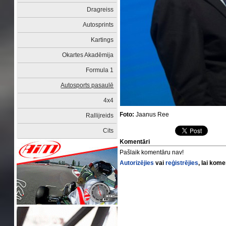
Dragreiss
Autosprints
Kartings
Okartes Akadēmija
Formula 1
Autosports pasaulē
4x4
Foto:
Jaanus Ree
Rallijreids
Cits
Komentāri
Pašlaik komentāru nav!
Autorizējies
vai
reģistrējies
, lai kom