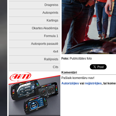
Dragreiss
Autosprints
Kartings
Okartes Akadēmija
Formula 1
Autosports pasaulē
4x4
Foto:
Publicitātes foto
Rallijreids
Cits
Komentāri
Pašlaik komentāru nav!
Autorizējies
vai
reģistrējies
, lai kom