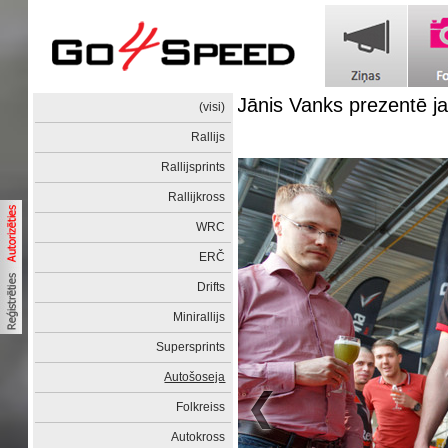
Jānis Vanks prezentē j
(visi)
Rallijs
Rallijsprints
Rallijkross
WRC
ERČ
Drifts
Minirallijs
Supersprints
Autošoseja
Folkreiss
Autokross