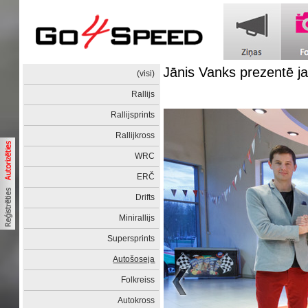
Jānis Vanks prezentē j
(visi)
Rallijs
Rallijsprints
Rallijkross
WRC
ERČ
Drifts
Minirallijs
Supersprints
Autošoseja
Folkreiss
Autokross