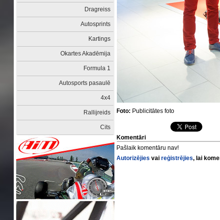
Dragreiss
Autosprints
Kartings
Okartes Akadēmija
Formula 1
Autosports pasaulē
4x4
Foto:
Publicitātes foto
Rallijreids
Cits
Komentāri
Pašlaik komentāru nav!
Autorizējies
vai
reģistrējies
, lai kom