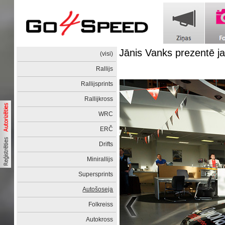
Jānis Vanks prezentē j
(visi)
Rallijs
Rallijsprints
Rallijkross
WRC
ERČ
Drifts
Minirallijs
Supersprints
Autošoseja
Folkreiss
Autokross