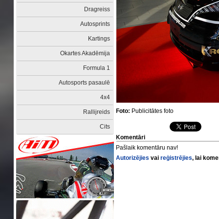
Dragreiss
Autosprints
Kartings
Okartes Akadēmija
Formula 1
Autosports pasaulē
4x4
Foto:
Publicitātes foto
Rallijreids
Cits
Komentāri
Pašlaik komentāru nav!
Autorizējies
vai
reģistrējies
, lai kom