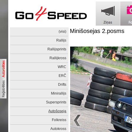
Minišosejas 2.posms
(visi)
Rallijs
Rallijsprints
Rallijkross
WRC
ERČ
Drifts
Minirallijs
Supersprints
Autošoseja
Folkreiss
Autokross