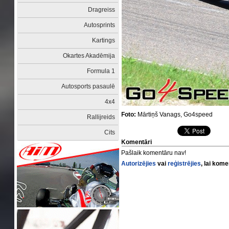
Dragreiss
Autosprints
Kartings
Okartes Akadēmija
Formula 1
Autosports pasaulē
4x4
Foto:
Mārtiņš Vanags, Go4speed
Rallijreids
Cits
Komentāri
Pašlaik komentāru nav!
Autorizējies
vai
reģistrējies
, lai kom