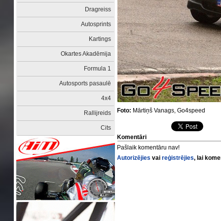
Dragreiss
Autosprints
Kartings
Okartes Akadēmija
Formula 1
Autosports pasaulē
4x4
Foto:
Mārtiņš Vanags, Go4speed
Rallijreids
Cits
Komentāri
Pašlaik komentāru nav!
Autorizējies
vai
reģistrējies
, lai kom