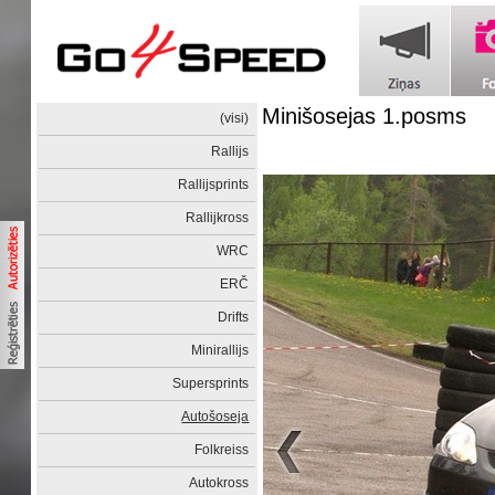
Minišosejas 1.posms
(visi)
Rallijs
Rallijsprints
Rallijkross
WRC
ERČ
Drifts
Minirallijs
Supersprints
Autošoseja
Folkreiss
Autokross