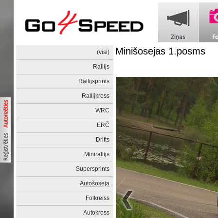
Minišosejas 1.posms
(visi)
Rallijs
Rallijsprints
Rallijkross
WRC
ERČ
Drifts
Minirallijs
Supersprints
Autošoseja
Folkreiss
Autokross