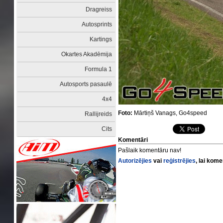
Dragreiss
Autosprints
Kartings
Okartes Akadēmija
Formula 1
Autosports pasaulē
4x4
Foto:
Mārtiņš Vanags, Go4speed
Rallijreids
Cits
Komentāri
Pašlaik komentāru nav!
Autorizējies
vai
reģistrējies
, lai kom