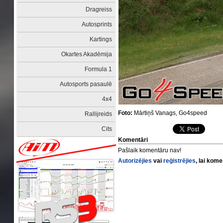
Dragreiss
Autosprints
Kartings
Okartes Akadēmija
Formula 1
Autosports pasaulē
4x4
Foto:
Mārtiņš Vanags, Go4speed
Rallijreids
Cits
Komentāri
Pašlaik komentāru nav!
Autorizējies
vai
reģistrējies
, lai kom