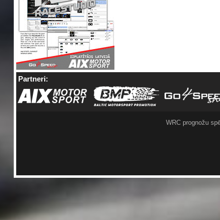
Partneri:
WRC prognožu spē