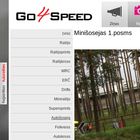
Minišosejas 1.posms
(visi)
Rallijs
Rallijsprints
Rallijkross
WRC
ERČ
Drifts
Minirallijs
Supersprints
Autošoseja
Folkreiss
Autokross