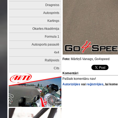
Dragreiss
Autosprints
Kartings
Okartes Akadēmija
Formula 1
Autosports pasaulē
4x4
Foto:
Mārtiņš Vanags, Go4speed
Rallijreids
Cits
Komentāri
Pašlaik komentāru nav!
Autorizējies
vai
reģistrējies
, lai kom