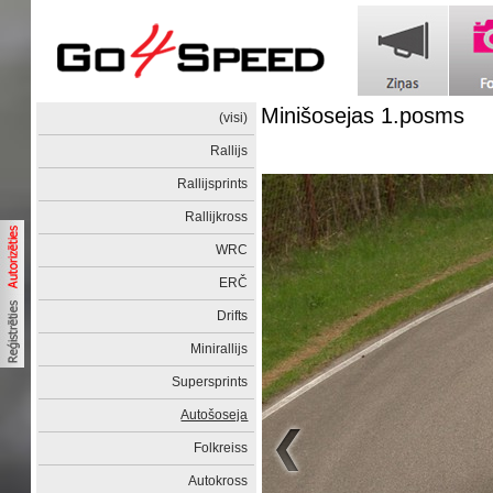
Minišosejas 1.posms
(visi)
Rallijs
Rallijsprints
Rallijkross
WRC
ERČ
Drifts
Minirallijs
Supersprints
Autošoseja
Folkreiss
Autokross