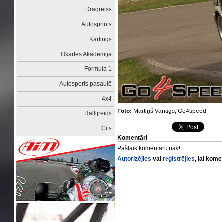
Dragreiss
Autosprints
Kartings
Okartes Akadēmija
Formula 1
Autosports pasaulē
4x4
Foto:
Mārtiņš Vanags, Go4speed
Rallijreids
Cits
Komentāri
Pašlaik komentāru nav!
Autorizējies
vai
reģistrējies
, lai kom