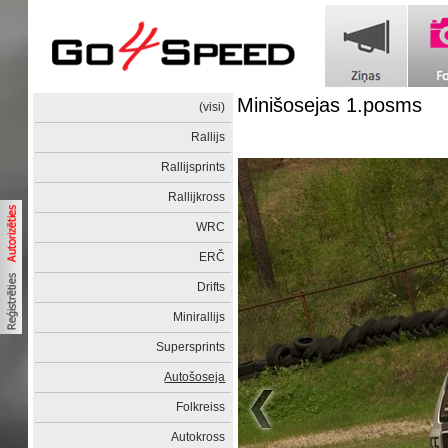
Minišosejas 1.posms
(visi)
Rallijs
Rallijsprints
Rallijkross
WRC
ERČ
Drifts
Minirallijs
Supersprints
Autošoseja
Folkreiss
Autokross