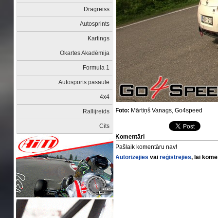
Dragreiss
Autosprints
Kartings
Okartes Akadēmija
Formula 1
Autosports pasaulē
4x4
Foto:
Mārtiņš Vanags, Go4speed
Rallijreids
Cits
Komentāri
Pašlaik komentāru nav!
Autorizējies
vai
reģistrējies
, lai kom