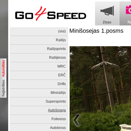
Minišosejas 1.posms
(visi)
Rallijs
Rallijsprints
Rallijkross
WRC
ERČ
Drifts
Minirallijs
Supersprints
Autošoseja
Folkreiss
Autokross