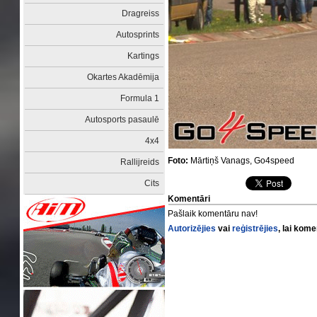
Dragreiss
Autosprints
Kartings
Okartes Akadēmija
Formula 1
Autosports pasaulē
4x4
Foto:
Mārtiņš Vanags, Go4speed
Rallijreids
Cits
Komentāri
Pašlaik komentāru nav!
Autorizējies
vai
reģistrējies
, lai kom