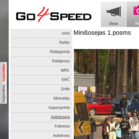
Minišosejas 1.posms
(visi)
Rallijs
Rallijsprints
Rallijkross
WRC
ERČ
Drifts
Minirallijs
Supersprints
Autošoseja
Folkreiss
Autokross