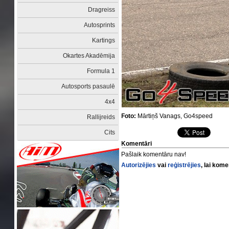
Dragreiss
Autosprints
Kartings
Okartes Akadēmija
Formula 1
Autosports pasaulē
4x4
Foto:
Mārtiņš Vanags, Go4speed
Rallijreids
Cits
Komentāri
Pašlaik komentāru nav!
Autorizējies
vai
reģistrējies
, lai kom