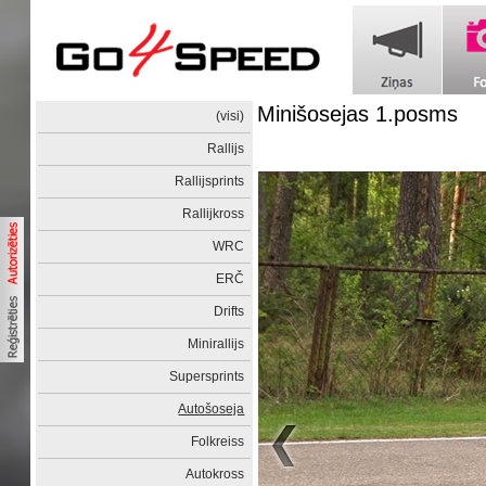
Minišosejas 1.posms
(visi)
Rallijs
Rallijsprints
Rallijkross
WRC
ERČ
Drifts
Minirallijs
Supersprints
Autošoseja
Folkreiss
Autokross