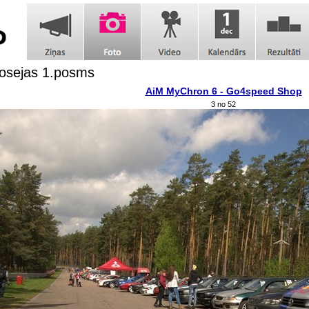
šosejas 1.posms
AiM MyChron 6 - Go4speed Shop
3 no 52