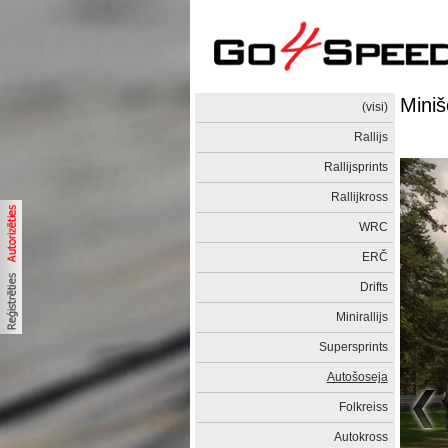
Mini
(visi)
Rallijs
Rallijsprints
Rallijkross
WRC
ERČ
Drifts
Minirallijs
Supersprints
Autošoseja
Folkreiss
Autokross