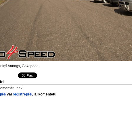
tiņš Vanags, Go4speed
ri
komentāru nav!
jies
vai
reģistrējies
, lai komentētu