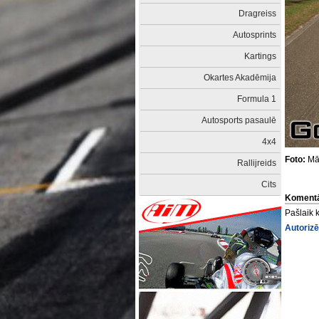
Dragreiss
Autosprints
Kartings
Okartes Akadēmija
Formula 1
Autosports pasaulē
4x4
Foto:
Mār
Rallijreids
Cits
Komentā
Pašlaik 
Autorizē