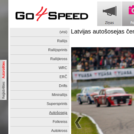
Latvijas autošosejas č
(visi)
Rallijs
Rallijsprints
Rallijkross
WRC
ERČ
Drifts
Minirallijs
Supersprints
Autošoseja
Folkreiss
Autokross