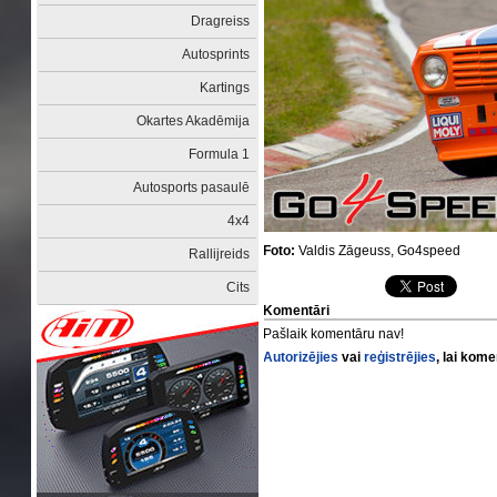
Dragreiss
Autosprints
Kartings
Okartes Akadēmija
Formula 1
Autosports pasaulē
4x4
Foto:
Valdis Zāgeuss, Go4speed
Rallijreids
Cits
Komentāri
Pašlaik komentāru nav!
Autorizējies
vai
reģistrējies
, lai kom