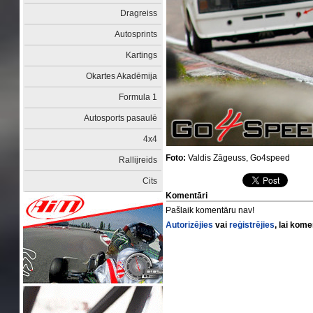
Dragreiss
Autosprints
Kartings
Okartes Akadēmija
Formula 1
Autosports pasaulē
4x4
Foto:
Valdis Zāgeuss, Go4speed
Rallijreids
Cits
Komentāri
Pašlaik komentāru nav!
Autorizējies
vai
reģistrējies
, lai kom