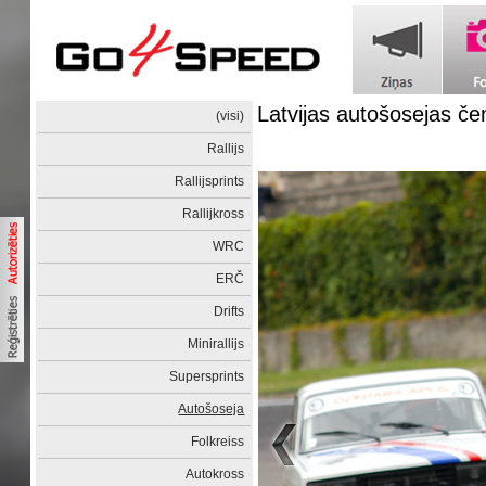
Latvijas autošosejas č
(visi)
Rallijs
Rallijsprints
Rallijkross
WRC
ERČ
Drifts
Minirallijs
Supersprints
Autošoseja
Folkreiss
Autokross