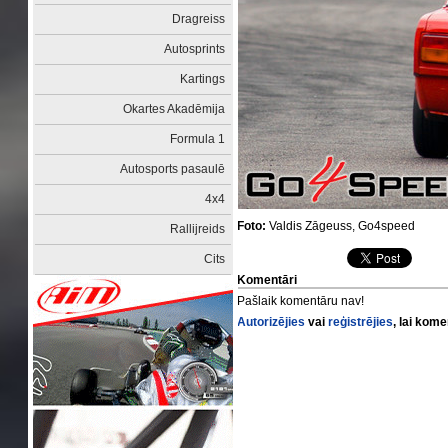
Dragreiss
Autosprints
Kartings
Okartes Akadēmija
Formula 1
Autosports pasaulē
4x4
Foto:
Valdis Zāgeuss, Go4speed
Rallijreids
Cits
Komentāri
Pašlaik komentāru nav!
Autorizējies
vai
reģistrējies
, lai kom