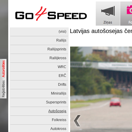
Latvijas autošosejas č
(visi)
Rallijs
Rallijsprints
Rallijkross
WRC
ERČ
Drifts
Minirallijs
Supersprints
Autošoseja
Folkreiss
Autokross