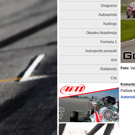
Dragreiss
Autosprints
Kartings
Okartes Akadēmija
Formula 1
Autosports pasaulē
4x4
Foto:
Val
Rallijreids
Cits
Komentā
Pašlaik 
Autorizē