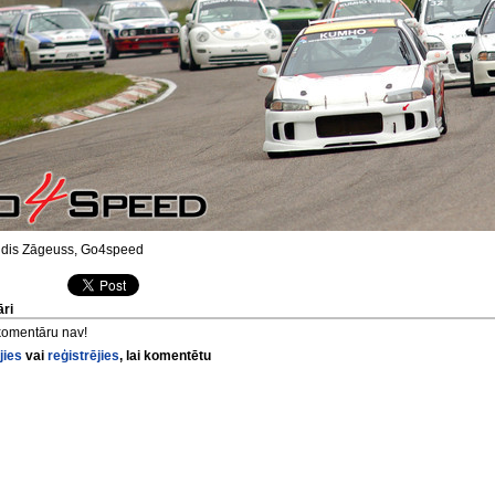
dis Zāgeuss, Go4speed
ri
komentāru nav!
jies
vai
reģistrējies
, lai komentētu