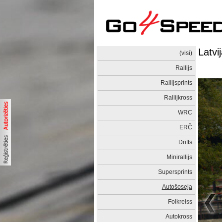
Latvi
(visi)
Rallijs
Rallijsprints
Rallijkross
WRC
ERČ
Drifts
Minirallijs
Supersprints
Autošoseja
Folkreiss
Autokross