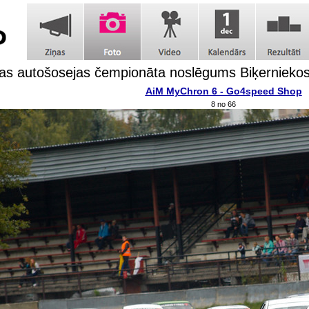
jas autošosejas čempionāta noslēgums Biķernieko
AiM MyChron 6 - Go4speed Shop
8 no 66